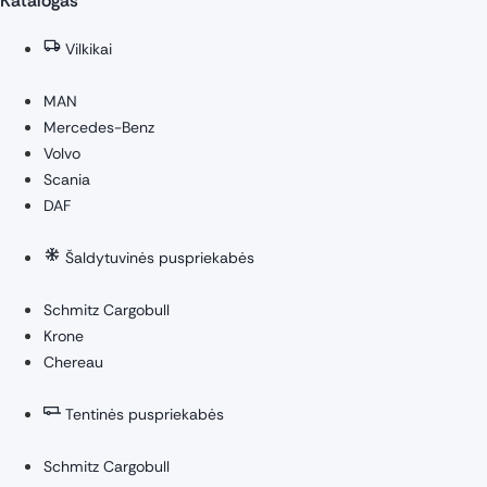
Katalogas
Vilkikai
MAN
Mercedes-Benz
Volvo
Scania
DAF
Šaldytuvinės puspriekabės
Schmitz Cargobull
Krone
Chereau
Tentinės puspriekabės
Schmitz Cargobull