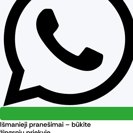
Išmanieji pranešimai – būkite
žingsniu priekyje