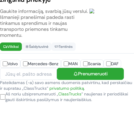
Gaukite informaciją, svarbią jūsų verslui.
Išmanieji pranešimai padeda rasti
tinkamus sprendimus ir naujas
transporto priemones tinkamu
momentu.
Vilkikai
Šaldytuvinė
Tentinės
Volvo
Mercedes-Benz
MAN
Scania
DAF
Prenumeruoti
Pateikdamas (-a) savo asmens duomenis patvirtinu, kad perskaičiau
ir supratau „ClassTrucks“
privatumo politiką
.
Aš noriu užsiprenumeruoti „
ClassTrucks
“ naujienas ir periodiškai
gauti išskirtinius pasiūlymus ir naujienlaiškius.