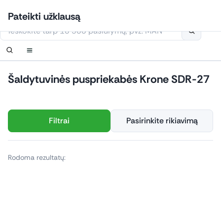
Eiti
Prisijungti
Nustatyti pranešimą
Nustatyti pranešimą
Susisiekite
Užsakyti perskambinimą
Pateikti užklausą
prie
Šioje svetainėje naudojami slapukai
turinio
Šaldytuvinės puspriekabės Krone SDR-27
Filtrai
Pasirinkite rikiavimą
Rodoma rezultatų: