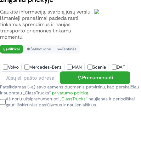
Gaukite informaciją, svarbią jūsų verslui.
Išmanieji pranešimai padeda rasti
tinkamus sprendimus ir naujas
transporto priemones tinkamu
momentu.
Vilkikai
Šaldytuvinė
Tentinės
Volvo
Mercedes-Benz
MAN
Scania
DAF
Prenumeruoti
Pateikdamas (-a) savo asmens duomenis patvirtinu, kad perskaičiau
ir supratau „ClassTrucks“
privatumo politiką
.
Aš noriu užsiprenumeruoti „
ClassTrucks
“ naujienas ir periodiškai
gauti išskirtinius pasiūlymus ir naujienlaiškius.