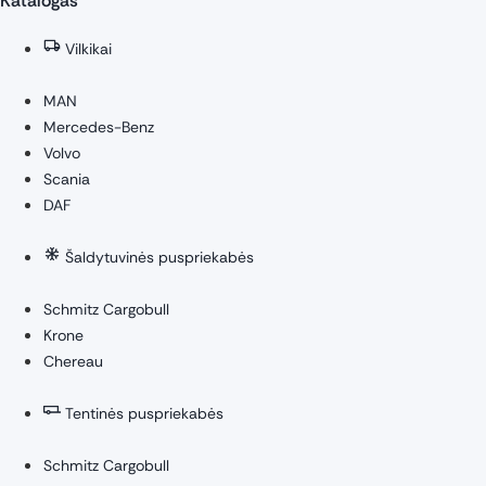
Katalogas
Vilkikai
MAN
Mercedes-Benz
Volvo
Scania
DAF
Šaldytuvinės puspriekabės
Schmitz Cargobull
Krone
Chereau
Tentinės puspriekabės
Schmitz Cargobull