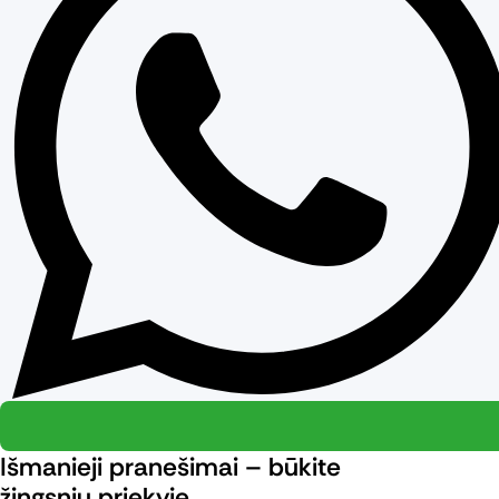
Išmanieji pranešimai – būkite
žingsniu priekyje