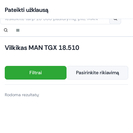
Eiti
Prisijungti
Nustatyti pranešimą
Nustatyti pranešimą
Susisiekite
Užsakyti perskambinimą
Pateikti užklausą
prie
Šioje svetainėje naudojami slapukai
turinio
Vilkikas MAN TGX 18.510
Filtrai
Pasirinkite rikiavimą
Rodoma rezultatų: