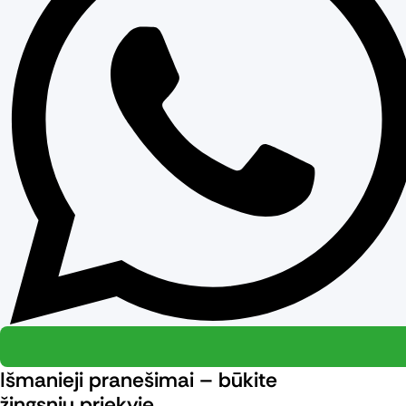
Išmanieji pranešimai – būkite
žingsniu priekyje