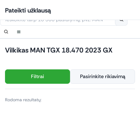
Eiti
Prisijungti
Nustatyti pranešimą
Nustatyti pranešimą
Susisiekite
Užsakyti perskambinimą
Pateikti užklausą
prie
Šioje svetainėje naudojami slapukai
turinio
Vilkikas MAN TGX 18.470 2023 GX
Filtrai
Pasirinkite rikiavimą
Rodoma rezultatų: