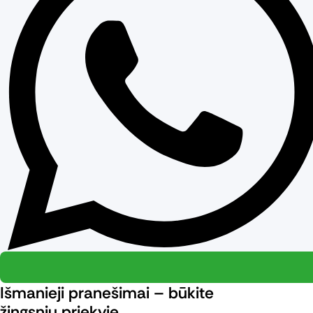
Išmanieji pranešimai – būkite
žingsniu priekyje