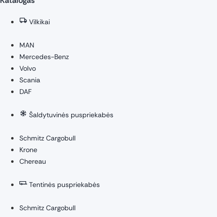
Katalogas
Vilkikai
MAN
Mercedes-Benz
Volvo
Scania
DAF
Šaldytuvinės puspriekabės
Schmitz Cargobull
Krone
Chereau
Tentinės puspriekabės
Schmitz Cargobull