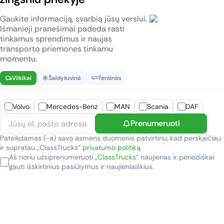
Gaukite informaciją, svarbią jūsų verslui.
Išmanieji pranešimai padeda rasti
tinkamus sprendimus ir naujas
transporto priemones tinkamu
momentu.
Vilkikai
Šaldytuvinė
Tentinės
Volvo
Mercedes-Benz
MAN
Scania
DAF
Prenumeruoti
Pateikdamas (-a) savo asmens duomenis patvirtinu, kad perskaičiau
ir supratau „ClassTrucks“
privatumo politiką
.
Aš noriu užsiprenumeruoti „
ClassTrucks
“ naujienas ir periodiškai
gauti išskirtinius pasiūlymus ir naujienlaiškius.