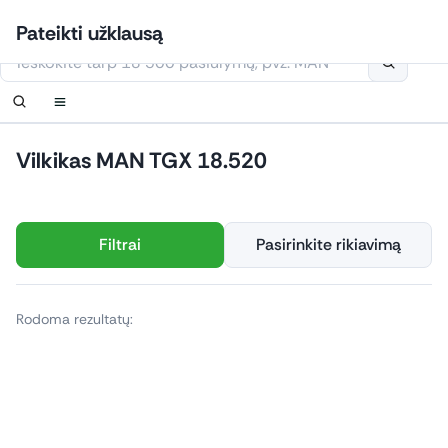
Eiti
Prisijungti
Nustatyti pranešimą
Nustatyti pranešimą
Susisiekite
Užsakyti perskambinimą
Pateikti užklausą
prie
Šioje svetainėje naudojami slapukai
turinio
Vilkikas MAN TGX 18.520
Filtrai
Pasirinkite rikiavimą
Rodoma rezultatų: