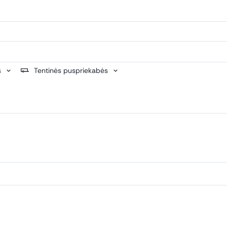
s
Tentinės puspriekabės