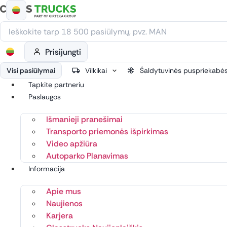
Eiti
prie
turinio
Prisijungti
Visi pasiūlymai
Vilkikai
Šaldytuvinės puspriekabė
Tapkite partneriu
Paslaugos
Išmanieji pranešimai
Transporto priemonės išpirkimas
Video apžiūra
Autoparko Planavimas
Informacija
Apie mus
Naujienos
Karjera