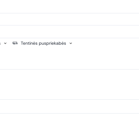
s
Tentinės puspriekabės