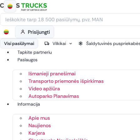
Eiti
prie
turinio
Prisijungti
Visi pasiūlymai
Vilkikai
Šaldytuvinės puspriekabė
Tapkite partneriu
Paslaugos
Išmanieji pranešimai
Transporto priemonės išpirkimas
Video apžiūra
Autoparko Planavimas
Informacija
Apie mus
Naujienos
Karjera