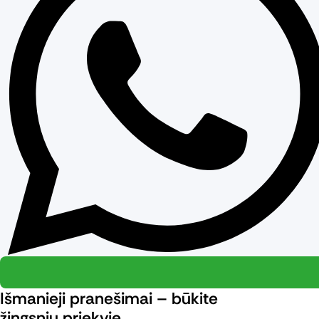
Išmanieji pranešimai – būkite
žingsniu priekyje