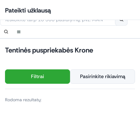
Eiti
Prisijungti
Nustatyti pranešimą
Nustatyti pranešimą
Susisiekite
Užsakyti perskambinimą
Pateikti užklausą
prie
Šioje svetainėje naudojami slapukai
turinio
Tentinės puspriekabės Krone
Filtrai
Pasirinkite rikiavimą
Rodoma rezultatų: