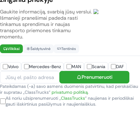
Gaukite informaciją, svarbią jūsų verslui.
Išmanieji pranešimai padeda rasti
tinkamus sprendimus ir naujas
transporto priemones tinkamu
momentu.
Vilkikai
Šaldytuvinė
Tentinės
Volvo
Mercedes-Benz
MAN
Scania
DAF
Prenumeruoti
Pateikdamas (-a) savo asmens duomenis patvirtinu, kad perskaičiau
ir supratau „ClassTrucks“
privatumo politiką
.
Aš noriu užsiprenumeruoti „
ClassTrucks
“ naujienas ir periodiškai
gauti išskirtinius pasiūlymus ir naujienlaiškius.