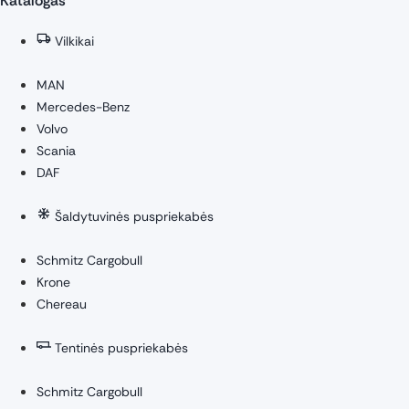
Katalogas
Vilkikai
MAN
Mercedes-Benz
Volvo
Scania
DAF
Šaldytuvinės puspriekabės
Schmitz Cargobull
Krone
Chereau
Tentinės puspriekabės
Schmitz Cargobull