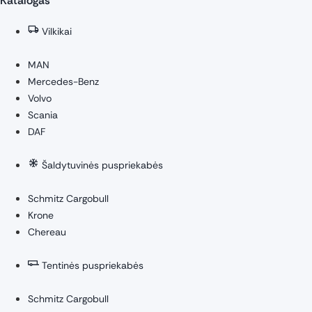
Katalogas
Vilkikai
MAN
Mercedes-Benz
Volvo
Scania
DAF
Šaldytuvinės puspriekabės
Schmitz Cargobull
Krone
Chereau
Tentinės puspriekabės
Schmitz Cargobull