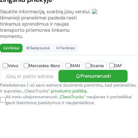
Gaukite informaciją, svarbią jūsų verslui.
Išmanieji pranešimai padeda rasti
tinkamus sprendimus ir naujas
transporto priemones tinkamu
momentu.
Vilkikai
Šaldytuvinė
Tentinės
Volvo
Mercedes-Benz
MAN
Scania
DAF
Prenumeruoti
Pateikdamas (-a) savo asmens duomenis patvirtinu, kad perskaičiau
ir supratau „ClassTrucks“
privatumo politiką
.
Aš noriu užsiprenumeruoti „
ClassTrucks
“ naujienas ir periodiškai
gauti išskirtinius pasiūlymus ir naujienlaiškius.