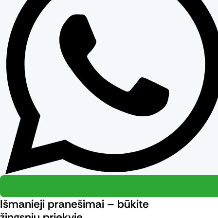
Išmanieji pranešimai – būkite
žingsniu priekyje