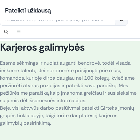
Eiti
Prisijungti
Nustatyti pranešimą
Nustatyti pranešimą
Susisiekite
Užsakyti perskambinimą
Pateikti užklausą
prie
Šioje svetainėje naudojami slapukai
turinio
Karjeros galimybės
Esame sėkminga ir nuolat auganti bendrovė, todėl visada
ieškome talentų. Jei norėtumėte prisijungti prie mūsų
komandos, kurioje dirba daugiau nei 100 kolegų, kviečiame
peržiūrėti atviras pozicijas ir pateikti savo paraišką. Mes
pežiūrėsime paraišką kaip įmanoma greičiau ir susisieksime
su jumis dėl išsamesnės informacijos.
Beje, visi aktyvūs darbo pasiūlymai pateikti Girteka įmonių
grupės tinklalapyje, taigi turite dar platesnį karjeros
galimybių pasirinkimą.