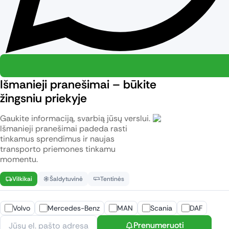
Išmanieji pranešimai – būkite
žingsniu priekyje
Gaukite informaciją, svarbią jūsų verslui.
Išmanieji pranešimai padeda rasti
tinkamus sprendimus ir naujas
transporto priemones tinkamu
momentu.
Vilkikai
Šaldytuvinė
Tentinės
Volvo
Mercedes-Benz
MAN
Scania
DAF
Prenumeruoti