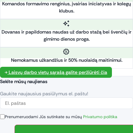
Komandos formavimo renginius, įvairias iniciatyvas ir kolegų
klubus.
Dovanas ir papildomas naudas už darbo stažą bei švenčių ir
gimimo dienos proga.
Nemokamus užkandžius ir 50% nuolaidą maitinimui.
Laisvų darbo vietų sąrašą galite peržiūrėti čia
Sekite mūsų naujienas
Gaukite naujausius pasiūlymus el. paštu!
Prenumeruodami Jūs sutinkate su mūsų
Privatumo politika