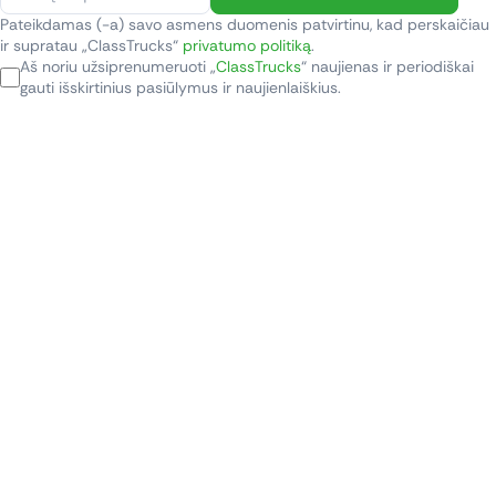
Pateikdamas (-a) savo asmens duomenis patvirtinu, kad perskaičiau
ir supratau „ClassTrucks“
privatumo politiką
.
Aš noriu užsiprenumeruoti „
ClassTrucks
“ naujienas ir periodiškai
gauti išskirtinius pasiūlymus ir naujienlaiškius.