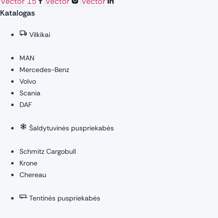
Vector 15
Vector
Vector
Katalogas
Vilkikai
MAN
Mercedes-Benz
Volvo
Scania
DAF
Šaldytuvinės puspriekabės
Schmitz Cargobull
Krone
Chereau
Tentinės puspriekabės