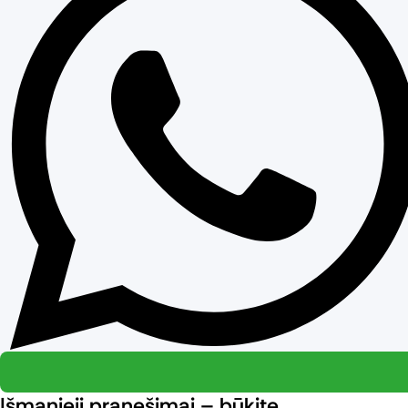
Išmanieji pranešimai – būkite