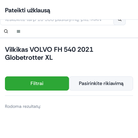
Eiti
Prisijungti
Nustatyti pranešimą
Nustatyti pranešimą
Susisiekite
Užsakyti perskambinimą
Pateikti užklausą
prie
Šioje svetainėje naudojami slapukai
turinio
Vilkikas VOLVO FH 540 2021
Globetrotter XL
Filtrai
Pasirinkite rikiavimą
Rodoma rezultatų: