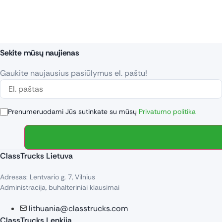
Sekite mūsų naujienas
Gaukite naujausius pasiūlymus el. paštu!
Prenumeruodami Jūs sutinkate su mūsų
Privatumo politika
ClassTrucks Lietuva
Adresas: Lentvario g. 7, Vilnius
Administracija, buhalteriniai klausimai
lithuania@classtrucks.com
ClassTrucks Lenkija​