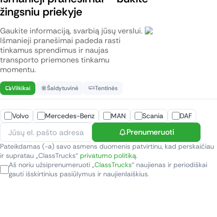
žingsniu priekyje
Gaukite informaciją, svarbią jūsų verslui.
Išmanieji pranešimai padeda rasti
tinkamus sprendimus ir naujas
transporto priemones tinkamu
momentu.
Vilkikai
Šaldytuvinė
Tentinės
Volvo
Mercedes-Benz
MAN
Scania
DAF
Prenumeruoti
Pateikdamas (-a) savo asmens duomenis patvirtinu, kad perskaičiau
ir supratau „ClassTrucks“
privatumo politiką
.
Aš noriu užsiprenumeruoti „
ClassTrucks
“ naujienas ir periodiškai
gauti išskirtinius pasiūlymus ir naujienlaiškius.