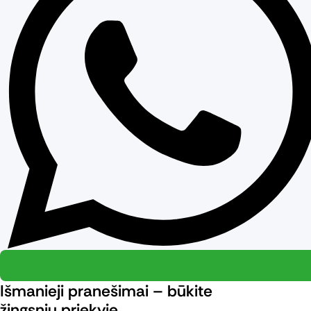
Išmanieji pranešimai – būkite
žingsniu priekyje