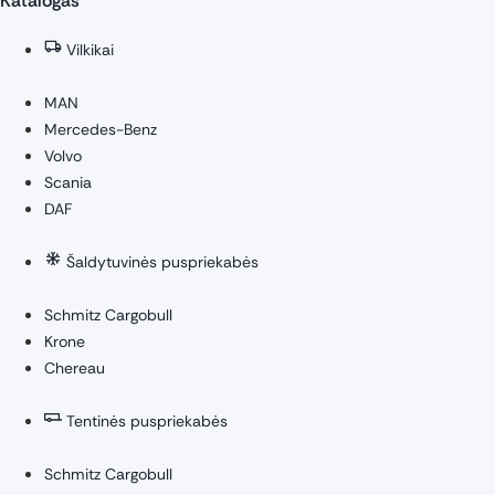
Katalogas
Vilkikai
MAN
Mercedes-Benz
Volvo
Scania
DAF
Šaldytuvinės puspriekabės
Schmitz Cargobull
Krone
Chereau
Tentinės puspriekabės
Schmitz Cargobull