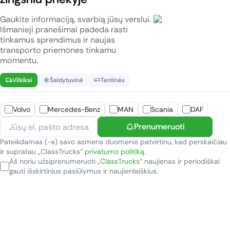
Gaukite informaciją, svarbią jūsų verslui.
Išmanieji pranešimai padeda rasti
tinkamus sprendimus ir naujas
transporto priemones tinkamu
momentu.
Vilkikai
Šaldytuvinė
Tentinės
Volvo
Mercedes-Benz
MAN
Scania
DAF
Prenumeruoti
Pateikdamas (-a) savo asmens duomenis patvirtinu, kad perskaičiau
ir supratau „ClassTrucks“
privatumo politiką
.
Aš noriu užsiprenumeruoti „
ClassTrucks
“ naujienas ir periodiškai
gauti išskirtinius pasiūlymus ir naujienlaiškius.