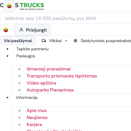
Eiti
prie
turinio
Prisijungti
Visi pasiūlymai
Vilkikai
Šaldytuvinės puspriekabė
Tapkite partneriu
Paslaugos
Išmanieji pranešimai
Transporto priemonės išpirkimas
Video apžiūra
Autoparko Planavimas
Informacija
Apie mus
Naujienos
Karjera