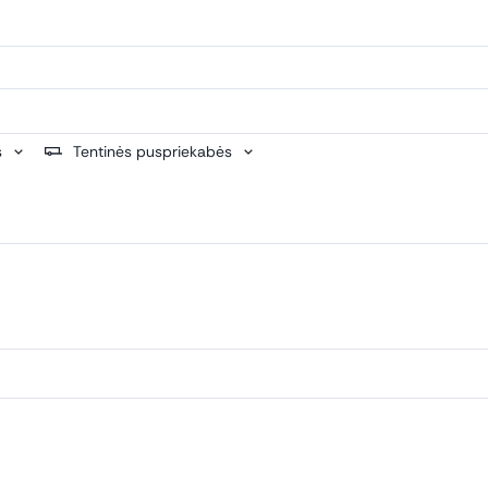
s
Tentinės puspriekabės