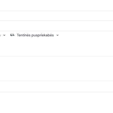
s
Tentinės puspriekabės