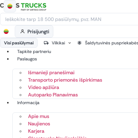
Eiti
prie
turinio
Prisijungti
Visi pasiūlymai
Vilkikai
Šaldytuvinės puspriekabė
Tapkite partneriu
Paslaugos
Išmanieji pranešimai
Transporto priemonės išpirkimas
Video apžiūra
Autoparko Planavimas
Informacija
Apie mus
Naujienos
Karjera