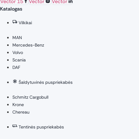
Vector 15
Vector
Vector
Katalogas
Vilkikai
MAN
Mercedes-Benz
Volvo
Scania
DAF
Šaldytuvinės puspriekabės
Schmitz Cargobull
Krone
Chereau
Tentinės puspriekabės