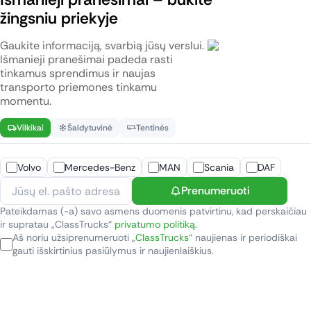
žingsniu priekyje
Gaukite informaciją, svarbią jūsų verslui.
Išmanieji pranešimai padeda rasti
tinkamus sprendimus ir naujas
transporto priemones tinkamu
momentu.
Vilkikai
Šaldytuvinė
Tentinės
Volvo
Mercedes-Benz
MAN
Scania
DAF
Prenumeruoti
Pateikdamas (-a) savo asmens duomenis patvirtinu, kad perskaičiau
ir supratau „ClassTrucks“
privatumo politiką
.
Aš noriu užsiprenumeruoti „
ClassTrucks
“ naujienas ir periodiškai
gauti išskirtinius pasiūlymus ir naujienlaiškius.