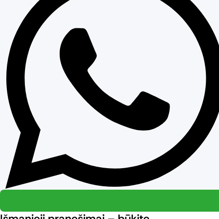
Išmanieji pranešimai – būkite