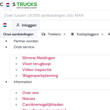
Ga
naar
de
inhoud
Inloggen
Onze aanbiedingen
Trekkers
Koelopleggers
Partner worden
Onze service
Slimme Meldingen
Vloot terugkoop
Video-inspectie
Wagenparkplanning
Information
Over ons
Nieuws
Carrièremogelijkheden