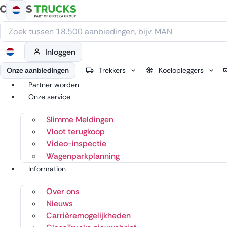
Ga
naar
de
inhoud
Inloggen
Onze aanbiedingen
Trekkers
Koelopleggers
Partner worden
Onze service
Slimme Meldingen
Vloot terugkoop
Video-inspectie
Wagenparkplanning
Information
Over ons
Nieuws
Carrièremogelijkheden