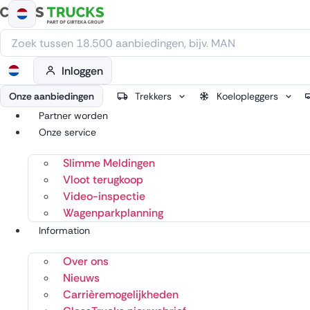
Ga
naar
de
inhoud
Inloggen
Onze aanbiedingen
Trekkers
Koelopleggers
Partner worden
Onze service
Slimme Meldingen
Vloot terugkoop
Video-inspectie
Wagenparkplanning
Information
Over ons
Nieuws
Carrièremogelijkheden