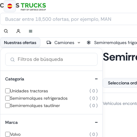
Ir
al
contenido
Nuestras ofertas
Camiones
Semirremolques frigor
Semirr
Categoría
Unidades tractoras
( 0 )
Semirremolques refrigerados
( 0 )
Vehículos encont
Semirremolques tautliner
( 0 )
Marca
Volvo
( 0 )