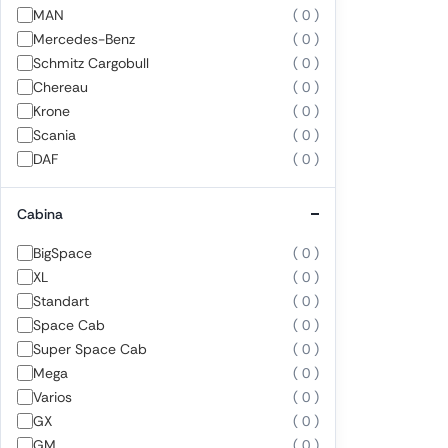
MAN
( 0 )
Mercedes-Benz
( 0 )
Schmitz Cargobull
( 0 )
Chereau
( 0 )
Krone
( 0 )
Scania
( 0 )
DAF
( 0 )
Cabina
BigSpace
( 0 )
XL
( 0 )
Standart
( 0 )
Space Cab
( 0 )
Super Space Cab
( 0 )
Mega
( 0 )
Varios
( 0 )
GX
( 0 )
GM
( 0 )