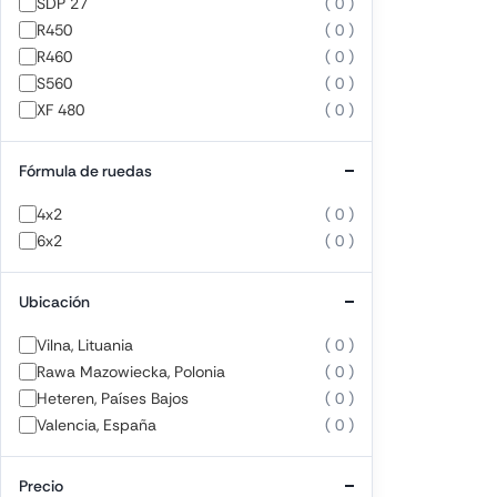
SDP 27
( 0 )
R450
( 0 )
R460
( 0 )
S560
( 0 )
XF 480
( 0 )
Fórmula de ruedas
4x2
( 0 )
6x2
( 0 )
Ubicación
Vilna, Lituania
( 0 )
Rawa Mazowiecka, Polonia
( 0 )
Heteren, Países Bajos
( 0 )
Valencia, España
( 0 )
Precio