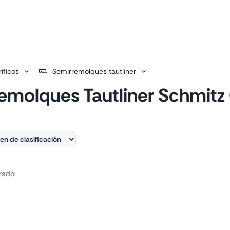
ificos
Semirremolques tautliner
emolques Tautliner Schmitz
rado: