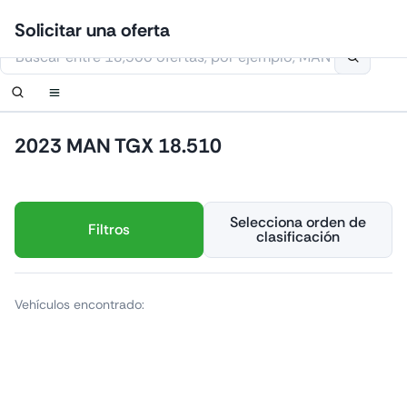
Ir
Iniciar sesión
Configurar notificación
Configurar notificación
Contáctanos
Solicitar una devolución de llamada
Solicitar una oferta
al
Esta página web usa cookies
contenido
2023 MAN TGX 18.510
Selecciona orden de
Filtros
clasificación
Vehículos encontrado: