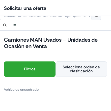
Ir
Iniciar sesión
Configurar notificación
Configurar notificación
Contáctanos
Solicitar una devolución de llamada
Solicitar una oferta
al
Esta página web usa cookies
contenido
Camiones MAN Usados – Unidades de
Ocasión en Venta
Selecciona orden de
Filtros
clasificación
Vehículos encontrado: