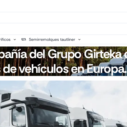
ificos
Semirremolques tautliner
añía del Grupo Girteka 
 de vehículos en Europa.