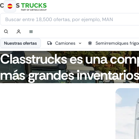
Ir
al
contenido
Nuestras ofertas
Camiones
Semirremolques frigor
Classtrucks es una comp
más grandes inventarios