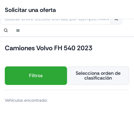
Ir
Iniciar sesión
Configurar notificación
Configurar notificación
Contáctanos
Solicitar una devolución de llamada
Solicitar una oferta
al
Esta página web usa cookies
contenido
Camiones Volvo FH 540 2023
Selecciona orden de
Filtros
clasificación
Vehículos encontrado: