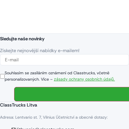
Kontaktujte nás ještě dnes a najděte svůj ideální Volvo FH460 za konkurenceschopnou cenu!
Sledujte naše novinky
Získejte nejnovější nabídky e-mailem!
Souhlasím se zasíláním oznámení od Classtrucks, včetně
personalizovaných. Více –
zásady ochrany osobních údajů.
ClassTrucks Litva
Adresa: Lentvario st. 7, Vilnius Účetnictví a obecné dotazy: