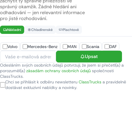
zachytit ty správné příležitosti ve
správný okamžik. Žádné hledání ani
odhadování — jen relevantní informace
pro jisté rozhodování.
Nákladní
Chladírenské
Plachtové
Volvo
Mercedes-Benz
MAN
Scania
DAF
Upsat
Odesláním svých osobních údajů potvrzuji, že jsem si přečetl(a) a
porozuměl(a)
zásadám ochrany osobních údajů
společnosti
ClassTrucks.
Chci se přihlásit k odběru newsletteru
ClassTrucks
a pravidelně
dostávat exkluzivní nabídky a novinky.