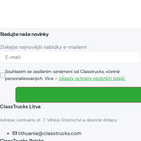
Kontaktujte nás ještě dnes a najděte svůj ideální Volvo FH460 za konkurenceschopnou cenu!
Sledujte naše novinky
Získejte nejnovější nabídky e-mailem!
Souhlasím se zasíláním oznámení od Classtrucks, včetně
personalizovaných. Více –
zásady ochrany osobních údajů.
ClassTrucks Litva
Adresa: Lentvario st. 7, Vilnius Účetnictví a obecné dotazy:
lithuania@classtrucks.com
ClassTrucks Polsko