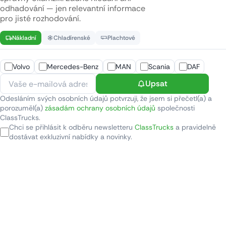
odhadování — jen relevantní informace
pro jisté rozhodování.
Nákladní
Chladírenské
Plachtové
Volvo
Mercedes-Benz
MAN
Scania
DAF
Upsat
Odesláním svých osobních údajů potvrzuji, že jsem si přečetl(a) a
porozuměl(a)
zásadám ochrany osobních údajů
společnosti
ClassTrucks.
Chci se přihlásit k odběru newsletteru
ClassTrucks
a pravidelně
dostávat exkluzivní nabídky a novinky.