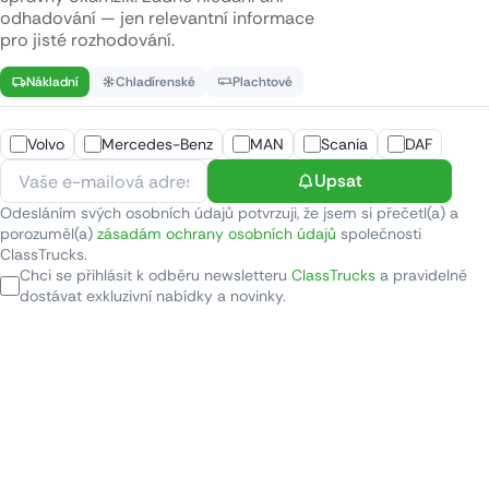
odhadování — jen relevantní informace
pro jisté rozhodování.
Nákladní
Chladírenské
Plachtové
Volvo
Mercedes-Benz
MAN
Scania
DAF
Upsat
Odesláním svých osobních údajů potvrzuji, že jsem si přečetl(a) a
porozuměl(a)
zásadám ochrany osobních údajů
společnosti
ClassTrucks.
Chci se přihlásit k odběru newsletteru
ClassTrucks
a pravidelně
dostávat exkluzivní nabídky a novinky.